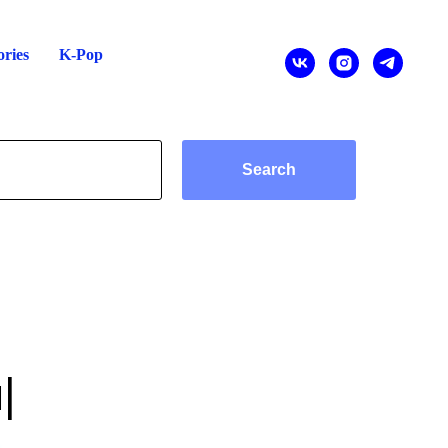
ries
K-Pop
Search
|