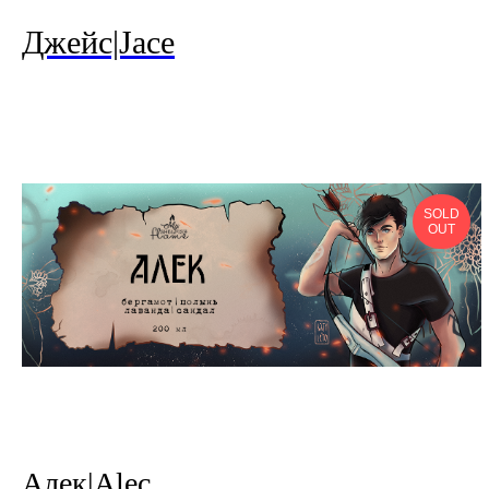
Джейс|Jace
SOLD
OUT
Ал ек|Alec