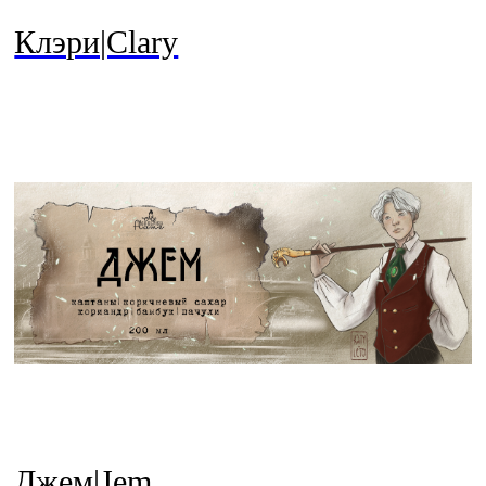
Клэри|Clary
Джем|Jem