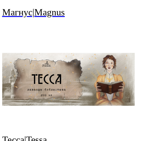
Магнус|Magnus
Тесса|Tessa