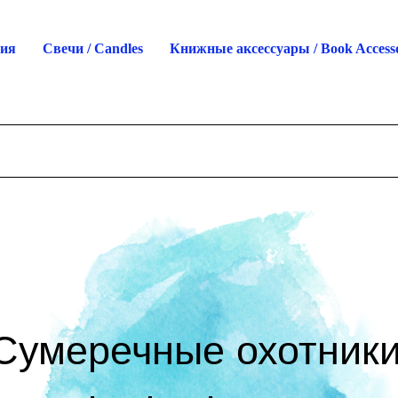
ция
Свечи / Candles
Книжные аксессуары / Book Accesso
Сумеречные охотники