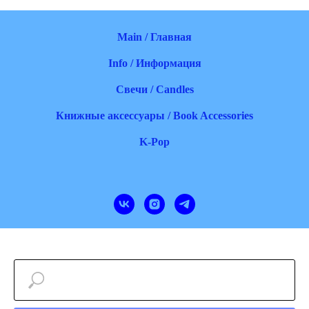
Main / Главная
Info / Информация
Свечи / Candles
Книжные аксессуары / Book Accessories
K-Pop