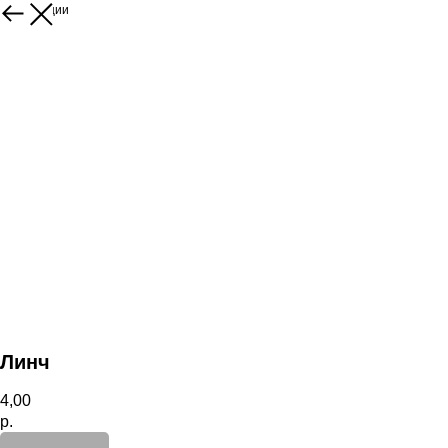
К коллекции
Линч
4,00
р.