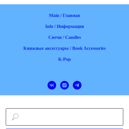
Main / Главная
Info / Информация
Свечи / Candles
Книжные аксессуары / Book Accessories
K-Pop