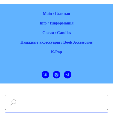
Main / Главная
Info / Информация
Свечи / Candles
Книжные аксессуары / Book Accessories
K-Pop