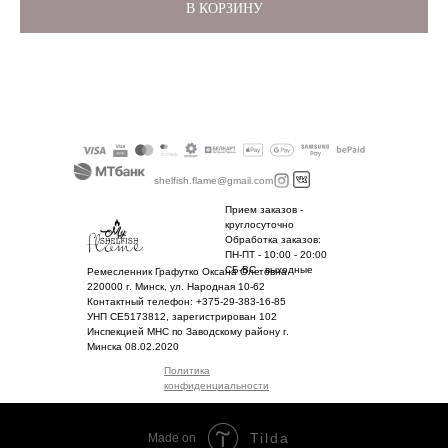
В КОРЗИНУ
shelfish.flame@gmail.com
Прием заказов -
круглосуточно
Обработка заказов:
ПН-ПТ - 10:00 - 20:00
СБ-ВС - выходные
Ремесленник Графутко Оксана Олеговна
220000 г. Минск, ул. Народная 10-62
Контактный телефон: +375-29-383-16-85
УНП CE5173812, зарегистрирован 102
Инспекцией МНС по Заводскому району г.
Минска 08.02.2020
Политика
конфиденциальности
Tilda
Made on