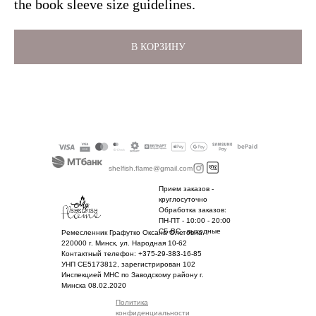
the book sleeve size guidelines.
В КОРЗИНУ
shelfish.flame@gmail.com
Прием заказов -
круглосуточно
Обработка заказов:
ПН-ПТ - 10:00 - 20:00
СБ-ВС - выходные
Ремесленник Графутко Оксана Олеговна
220000 г. Минск, ул. Народная 10-62
Контактный телефон: +375-29-383-16-85
УНП CE5173812, зарегистрирован 102
Инспекцией МНС по Заводскому району г.
Минска 08.02.2020
Политика
конфиденциальности