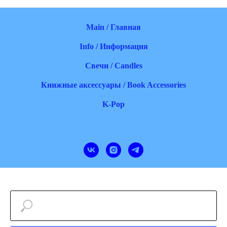
Main / Главная
Info / Информация
Свечи / Candles
Книжные аксессуары / Book Accessories
K-Pop