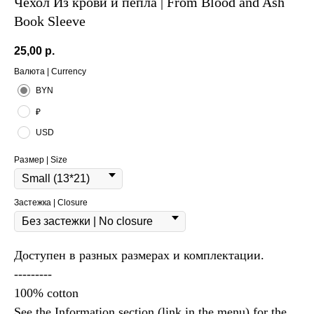
Чехол Из крови и пепла | From Blood and Ash
Book Sleeve
25,00
р.
Валюта | Currency
BYN
₽
USD
Размер | Size
Застежка | Closure
Доступен в разных размерах и комплектации.
---------
100% cotton
See the Information section (link in the menu) for the