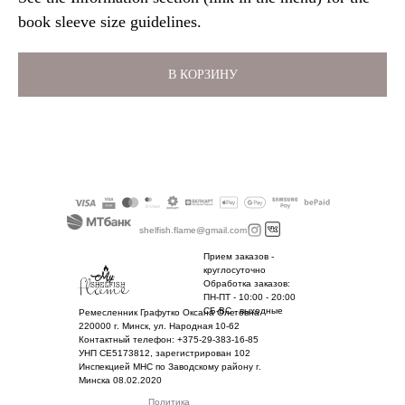
book sleeve size guidelines.
В КОРЗИНУ
shelfish.flame@gmail.com
Прием заказов -
круглосуточно
Обработка заказов:
ПН-ПТ - 10:00 - 20:00
СБ-ВС - выходные
Ремесленник Графутко Оксана Олеговна
220000 г. Минск, ул. Народная 10-62
Контактный телефон: +375-29-383-16-85
УНП CE5173812, зарегистрирован 102
Инспекцией МНС по Заводскому району г.
Минска 08.02.2020
Политика