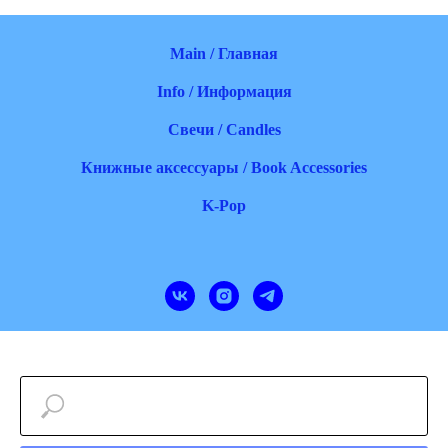
Main / Главная
Info / Информация
Свечи / Candles
Книжные аксессуары / Book Accessories
K-Pop