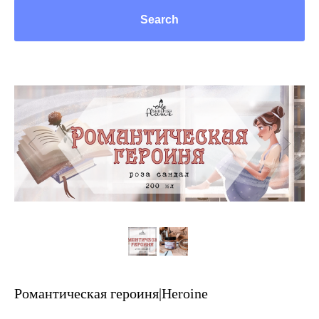
Search
Романтическая героиня|Heroine