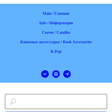
Main / Главная
Info / Информация
Свечи / Candles
Книжные аксессуары / Book Accessories
K-Pop