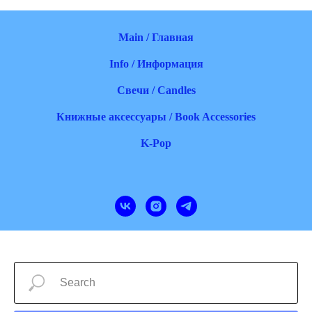
Main / Главная
Info / Информация
Свечи / Candles
Книжные аксессуары / Book Accessories
K-Pop