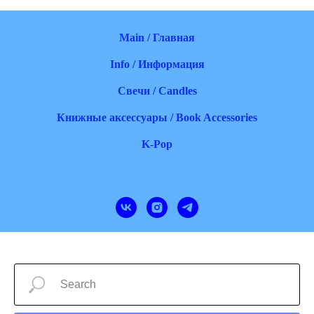
Main / Главная
Info / Информация
Свечи / Candles
Книжные аксессуары / Book Accessories
K-Pop