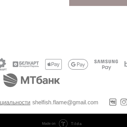
циальности
shelfish.flame@gmail.com
Tilda
Made on