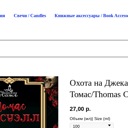
ция
Свечи / Candles
Книжные аксессуары / Book Accesso
Охота на Джек
Томас/Thomas C
27,00
р.
Объем (мл)| Size (ml)