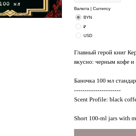
Валюта | Currency
BYN
₽
USD
Главный герой книг Ке
вкусно: черным кофе и
Баночка 100 мл станда
----------------------
Scent Profile: black coff
Short 100-ml jars with me