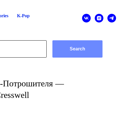
ries
K-Pop
Search
а-Потрошителя —
resswell