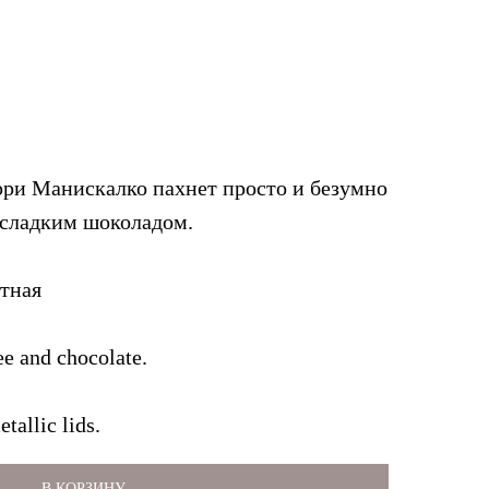
рри Манискалко пахнет просто и безумно
 сладким шоколадом.
ртная
ee and chocolate.
tallic lids.
В КОРЗИНУ