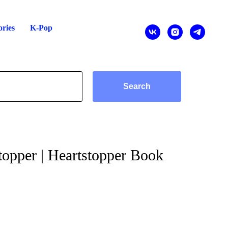
ries
K-Pop
Search
opper | Heartstopper Book