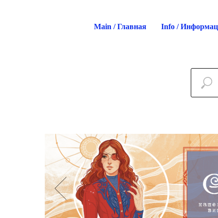
Main / Главная
Info / Информа