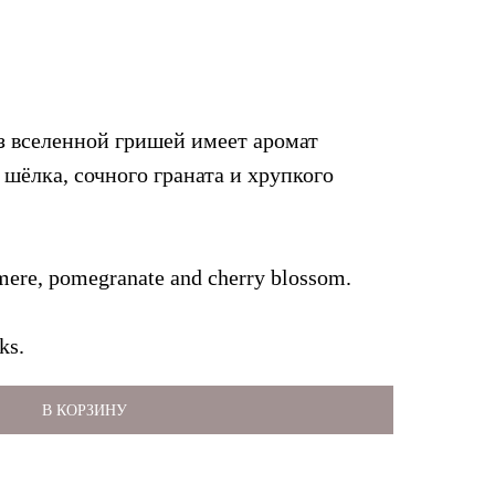
 вселенной гришей имеет аромат
шёлка, сочного граната и хрупкого
hmere, pomegranate and cherry blossom.
ks.
В КОРЗИНУ