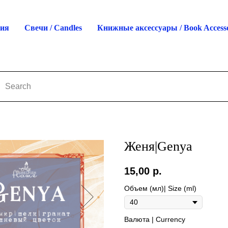
ция
Свечи / Candles
Книжные аксессуары / Book Accesso
Женя|Genya
15,00
р.
Объем (мл)| Size (ml)
Валюта | Currency