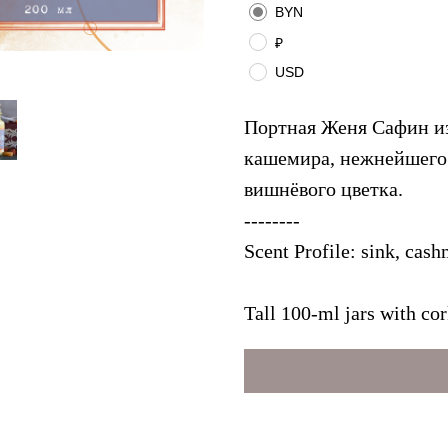
BYN
₽
USD
Портная Женя Сафин из
кашемира, нежнейшего 
вишнёвого цветка.
--------
Scent Profile: sink, cas
Tall 100-ml jars with cor