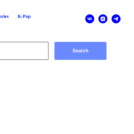
ries
K-Pop
Search